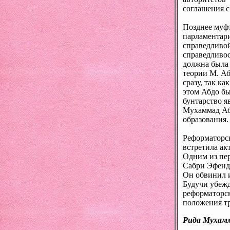
соглашения с
Позднее муф
парламентари
справедливой
справедливос
должна была
теории М. Аб
сразу, так к
этом Абдо бы
бунтарство я
Мухаммад Аб
образования.
Реформаторск
встретила а
Одним из пе
Сабри Эфенди
Он обвинил и
Будучи убеж
реформаторск
положения т
Рида Мухамм