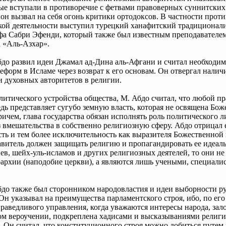
ые вступали в противоречие с фетвами правоверных суннитских 
 он вызвал на себя огонь критики ортодоксов. В частности проти
ой деятельности выступил турецкий ханафитский традиционали
фа Сабри Эфенди, который также был известным преподавателе
 «Аль-Азхар».
до развил идеи Джамал ад-Дина аль-Афгани и считал необходи
еформ в Исламе через возврат к его основам. Он отвергал налич
и духовных авторитетов в религии.
литического устройства общества, М. Абдо считал, что любой пр
дь представляет сугубо земную власть, которая не освящена Бо
ичем, глава государства обязан исполнять роль политического л
з вмешательства в собственно религиозную сферу. Абдо отрицал 
ть и тем более исключительность как выразителя Божественной 
авитель должен защищать религию и пропагандировать ее идеалы
иев, шейх-уль-исламов и других религиозных деятелей, то они не
архии (наподобие церкви), а являются лишь учеными, специали
до также был сторонником народовластия и идеи выборности р
 Он указывал на преимущества парламентского строя, ибо, по его
праведливого управления, когда уважаются интересы народа, зал
ом вероучении, подкреплена хадисами и высказываниями религ
. Он считал, что конституционного строя можно добиться путем