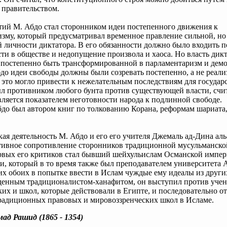
 правительством.
тий М. Абдо стал сторонником идеи постепенного движения к
зму, который предусматривал временное правление сильной, но
 личности диктатора. В его обязанности должно было входить 
ти в обществе и недопущение произвола и хаоса. Но власть дик
 постепенно быть трансформированной в парламентаризм и дем
до идеи свободы должны были созревать постепенно, а не реали
ак это могло привести к нежелательным последствиям для государ
л противником любого бунта против существующей власти, счит
вляется показателем неготовности народа к подлинной свободе.
до был автором книг по толкованию Корана, реформам шариата
ая деятельность М. Абдо и его его учителя Джемаль ад-Дина ал
ктивное сопротивление сторонников традиционной мусульманско
рвых его критиков стал бывший шейхульислам Османской импе
, который в то время также был преподавателем университета 
х обоих в попытке ввести в Ислам чуждые ему идеалы из других
денным традиционалистом-ханафитом, он выступил против уче
их и школ, которые действовали в Египте, и последовательно о
радиционных правовых и мировоззренческих школ в Исламе.
ад Рашид (1865 - 1354)