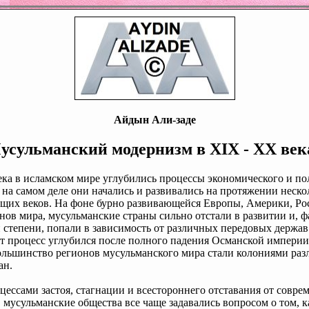
Айдын Али-заде
усульманский модернизм в
XIX
-
XX
век
ека в исламском мире углубились процессы экономического и по
я на самом деле они начались и развивались на протяжении неск
щих веков. На фоне бурно развивающейся Европы, Америки, Ро
нов мира, мусульманские страны сильно отстали в развитии и, ф
 степени, попали в зависимость от различных передовых держав
т процесс углубился после полного падения Османской империи 
большинство регионов мусульманского мира стали колониями ра
ан.
оцессами застоя, стагнации и всестороннего отставания от совре
 мусульманские общества все чаще задавались вопросом о том, 