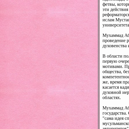
фетвы, котор
эти действия
реформаторск
ислам Муста
университета
Мухаммад Аб
проведение р
духовенства 
В области по
первую очере
мотивами. Пр
общества, бе
компетентнос
же, время пр
касается кад
духовной иер
областях.
Мухаммад Аб
государства.
"сама идея с
мусульманск
авторитетов"