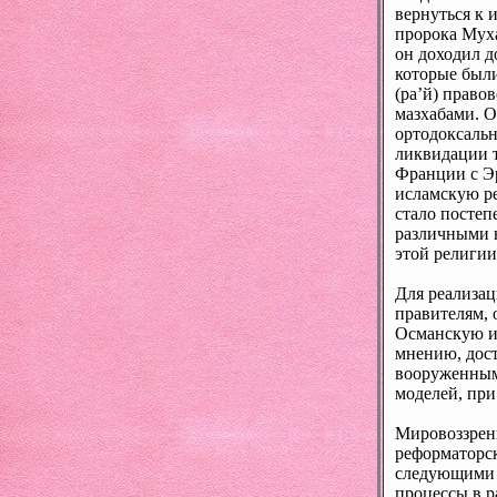
вернуться к 
пророка Мух
он доходил д
которые были
(ра’й) право
мазхабами. О
ортодоксальн
ликвидации 
Франции с Э
исламскую р
стало постеп
различными н
этой религии
Для реализа
правителям, 
Османскую им
мнению, дост
вооруженным
моделей, при
Мировоззрени
реформаторс
следующими 
процессы в р