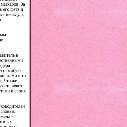
мазхабов. За
в его фетв и
ст шейх уль-
м
мым
ие
авитель в
жественными
идера
его особую
воли. Но в то
. Что же
 составляют
стами в своих
уководителей
 словам,
ожена в
иозных
 мирного