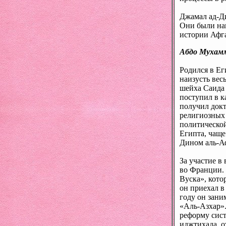
Джамал ад-Ди
Они были нап
истории Афга
Абдо Мухамм
Родился в Ег
наизусть вес
шейха Саида
поступил в к
получил докт
религиозных 
политической
Египта, чаще
Дином аль-А
За участие в
во Франции. 
Вуска», кото
он приехал в
году он зани
«Аль-Азхар».
реформу сис
иджтихада, о