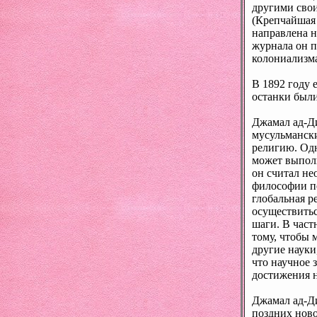
другими сво
(Крепчайшая 
направлена н
журнала он п
колониализм
В 1892 году 
останки были
Джамал ад-Д
мусульмански
религию. Одн
может выполн
он считал не
философии по
глобальная р
осуществитьс
шаги. В част
тому, чтобы 
другие науки
что научное 
достижения н
Джамал ад-Д
поздних ново