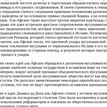
изначальной чистоте религии и тщательным образом изучить пе
аммада и его ранних сподвижников. В своем стремлении к очи
о отрицания слепого следования правовым положениям различн
 выведены не на основании прямых указаний Корана, а на осн
ведов. Аль-Афгани также выступал против закрытия иджтихада 
днако эти идеи встречали яростное сопротивление мусульманск
ых традиционалистов, которые усматривали в таких заявлениях
традиционно сложившихся школ (мазхабов) в Исламе. Полемизи
рнестом Ренаном, который считал причиной отсталости восточн
елигию, аль-Афгани писал, что причиной упадка мусульманской
енное отклонение мусульман от первоначального Ислама и его п
ововведениями со стороны невежд, в результате которых прогр
 пришел в упадок.
ции своих идей аль-Афгани обращался к различным мусульманск
однако наиболее сильным государством в исламском мире он счи
перию, вокруг которой призывал объединиться всех мусульман
игнуть намеченной цели мусульманские общества могут как мир
 путем. Он допускал заимствование некоторых европейских по
 условии, что они не будут противоречить исламским принципам
е и идеи Джамал ад-Дина аль-Афгани стояли у истоков мусуль
кой мысли последующего столетия. Они были восприняты и раз
поколениями реформаторов и повлияли на общественно-полити
азличных странах мира.