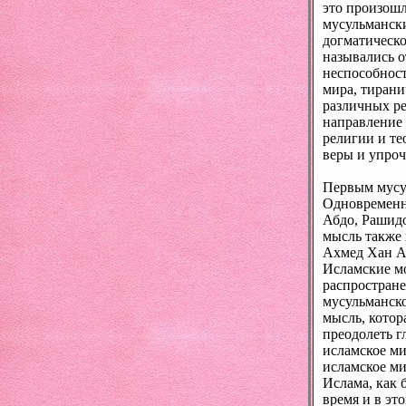
это произошл
мусульманск
догматическо
назывались о
неспособнос
мира, тирани
различных ре
направление 
религии и те
веры и упроч
Первым мусу
Одновременн
Абдо, Рашидо
мысль также 
Ахмед Хан А
Исламские м
распростране
мусульманско
мысль, котор
преодолеть г
исламское м
исламское ми
Ислама, как 
время и в эт