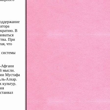
поддержание
татора
ократию. В
зоваться
ства. При
ая, что
, системы
ь-Афгани
й мысли.
рии Мустафа
Аль-Азхар.
 культур.
ния
тстаивал