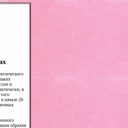
а
х
литического
ольких
ссии и
актически, в
 того
в начале 20
зличных
менного
каким образом