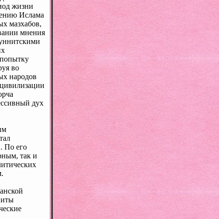
риод жизни
щению Ислама
ых мазхабов,
овании мнения
суннитскими
их
 попытку
руя во
ых народов
 цивилизации
орча
ессивный дух
им
тал
. По его
ным, так и
литических
.
манской
виты
ческие