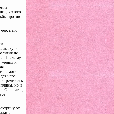
 была
ницах этого
рьбы против
мер, а его
ии
исламскую
религия не
ов. Поэтому
 учения и
ая
и не могла
 для него
, стремился к
иплины, но и
в. Он считал,
все
октрину от
длагал