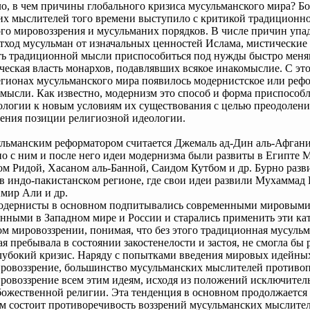
о, в чем причины глобального кризиса мусульманского мира? Б
их мыслителей того времени выступило с критикой традиционн
го мировоззрения и мусульманих порядков. В числе причин упа
тход мусульман от изначальных ценностей Ислама, мистические
ть традиционной мысли приспособиться под нужды быстро мен
ческая власть монархов, подавлявших всякое инакомыслие. С эт
гионах мусульманского мира появилось модернистское или реф
мысли. Как известно, модернизм это способ и форма приспособ
ологии к новым условиям их существования с целью преодолени
ения позиции религиозной идеологии.
льманским реформатором считается Джемаль ад-Дин аль-Афгани
о с ним и после него идеи модернизма были развиты в Египте
м Ридой, Хасаном аль-Банной, Саидом Кутбом и др. Бурно разв
в индо-пакистанском регионе, где свои идеи развили Мухаммад
мир Али и др.
одернисты в основном подпитывались современными мировыми
нными в Западном мире и России и старались применить эти ка
м мировоззрении, понимая, что без этого традиционная мусульм
ая пребывала в состоянии закостенелости и застоя, не смогла бы 
лубокий кризис. Наряду с попытками введения мировых идейных
ировоззрение, большинство мусульманских мыслителей противо
ровоззрение всем этим идеям, исходя из положений исключител
божественной религии. Эта тенденция в основном продолжается 
ом состоит противоречивость воззрений мусульманских мыслител