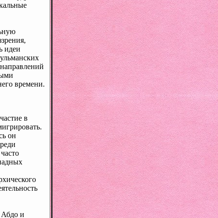
икальные
льную
зрения,
ь идеи
сульманских
 направлений
ными
него времени.
частие в
мигрировать.
сь он
среди
 часто
ападных
рхического
еятельность
 Абдо и