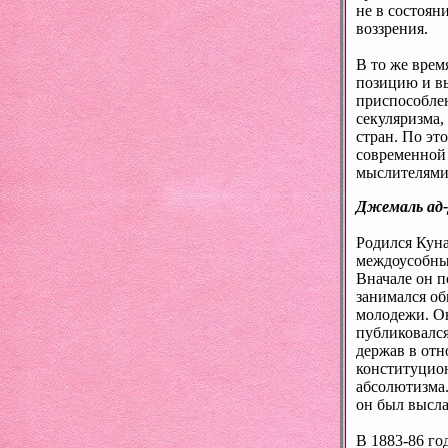
не в состоян
воззрения.
В то же врем
позицию и вы
приспособле
секуляризма,
стран. По эт
современной
мыслителями.
Джемаль ад-
Родился Куна
междоусобных
Вначале он п
занимался об
молодежи. Он
публиковался
держав в от
конституцион
абсолютизма.
он был высла
В 1883-86 го