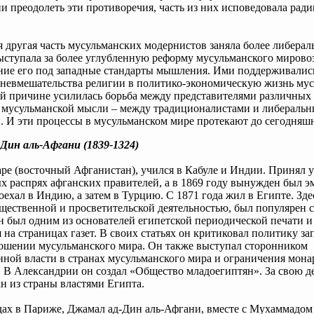
ии преодолеть эти противоречия, часть из них исповедовала рад
я другая часть мусульманских модернистов заняла более либера
ступала за более углубленную реформу мусульманского мировоз
ние его под западные стандарты мышления. Ими поддерживалис
 невмешательства религии в политико-экономическую жизнь му
ой причине усилилась борьба между представителями различных
 мусульманской мысли – между традиционалистами и либераль
 И эти процессы в мусульманском мире протекают до сегодняш
Дин аль-Афгани (1839-1324)
ре (восточный Афганистан), учился в Кабуле и Индии. Принял у
 распрях афганских правителей, а в 1869 году вынужден был э
оехал в Индию, а затем в Турцию. С 1871 года жил в Египте. Зде
щественной и просветительской деятельностью, был популярен 
 был одним из основателей египетской периодической печати и
 на страницах газет. В своих статьях он критиковал политику з
ношении мусульманского мира. Он также выступал сторонником
ной власти в странах мусульманского мира и ограничения мона
 В Александрии он создал «Общество младоегиптян». За свою д
н из страны властями Египта.
дах в Париже, Джамал ад-Дин аль-Афгани, вместе с Мухаммадом