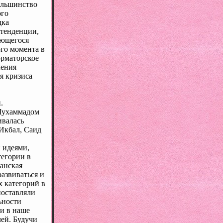
ольшинство
ого
дка
 тенденции,
яющегося
ого момента в
орматорское
ления
я кризиса
.
 Мухаммадом
ивалась
 Икбал, Саид
 идеями,
тегории в
анская
развиваться и
 категорий в
поставляли
ьности
и в наше
ей. Будучи