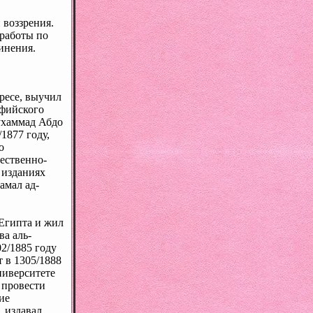
 воззрения.
 работы по
инения.
ресе, выучил
уфийского
ухаммад Абдо
1877 году,
о
ественно-
 изданиях
амал ад-
 Египта и жил
а аль-
2/1885 году
т в 1305/1888
ниверситете
 провести
ие
, издавал