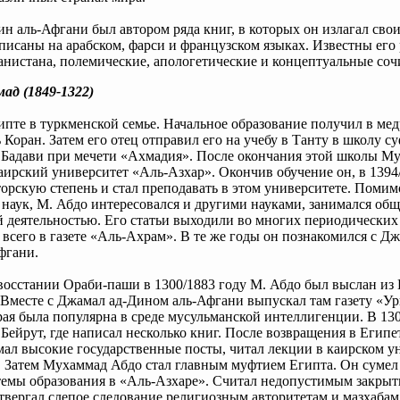
н аль-Афгани был автором ряда книг, в которых он излагал свои
исаны на арабском, фарси и французском языках. Известны его
нистана, полемические, апологетические и концептуальные соч
ад (1849-1322)
ипте в туркменской семье. Начальное образование получил в мед
ь Коран. Затем его отец отправил его на учебу в Танту в школу с
 Бадави при мечети «Ахмадия». После окончания этой школы М
аирский университет «Аль-Азхар». Окончив обучение он, в 1394/
орскую степень и стал преподавать в этом университете. Помим
наук, М. Абдо интересовался и другими науками, занимался общ
 деятельностью. Его статьи выходили во многих периодических
 всего в газете «Аль-Ахрам». В те же годы он познакомился с Дж
фгани.
 восстании Ораби-паши в 1300/1883 году М. Абдо был выслан из
Вместе с Джамал ад-Дином аль-Афгани выпускал там газету «Урв
рая была популярна в среде мусульманской интеллигенции. В 130
 Бейрут, где написал несколько книг. После возвращения в Египе
мал высокие государственные посты, читал лекции в каирском у
 Затем Мухаммад Абдо стал главным муфтием Египта. Он сумел
темы образования в «Аль-Азхаре». Считал недопустимым закрыт
твергал слепое следование религиозным авторитетам и мазхабам