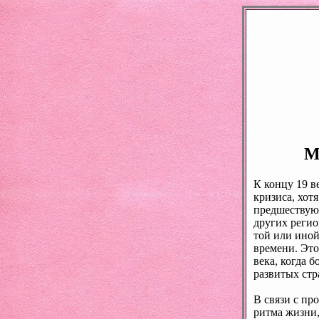
М
К концу 19 в
кризиса, хот
предшествую
других регио
той или иной
времени. Это
века, когда 
развитых стр
В связи с пр
ритма жизни,