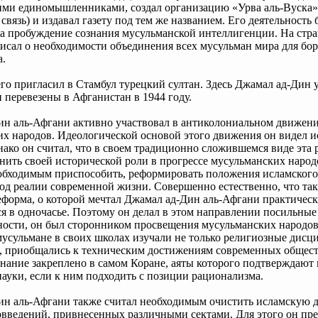
ими единомышленниками, создал организацию «Урва аль-Вуска»
связь) и издавал газету под тем же названием. Его деятельность
а пробуждение сознания мусульманской интеллигенции. На стра
исал о необходимости объединения всех мусульман мира для бо
а.
его пригласил в Стамбул турецкий султан. Здесь Джамал ад-Дин у
 перевезены в Афганистан в 1944 году.
ин аль-Афгани активно участвовал в антиколониальном движен
х народов. Идеологической основой этого движения он видел 
ако он считал, что в своем традиционно сложившемся виде эта 
ить своей исторической роли в прогрессе мусульманских народ
обходимым приспособить, реформировать положения исламского
д реалии современной жизни. Совершенно естественно, что так
еформа, о которой мечтал Джамал ад-Дин аль-Афгани практическ
я в одночасье. Поэтому он делал в этом направлении посильные
ности, он был сторонником просвещения мусульманских народов
мусульмане в своих школах изучали не только религиозные дисц
, приобщались к техническим достижениям современных общест
знание закреплено в самом Коране, аяты которого подтверждают 
ауки, если к ним подходить с позиции рационализма.
ин аль-Афгани также считал необходимым очистить исламскую д
введений, привнесенных различными сектами. Для этого он пре