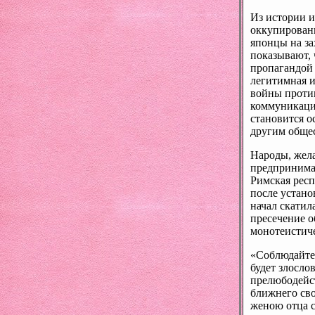
Из истории и
оккупированн
японцы на за
показывают, 
пропагандой 
легитимная и
войны против
коммуникаци
становится о
другим общес
Народы, жел
предпринима
Римская респ
после устан
начал скатил
пресечение о
монотеистич
«Соблюдайте 
будет злослов
прелюбодейст
ближнего сво
женою отца с