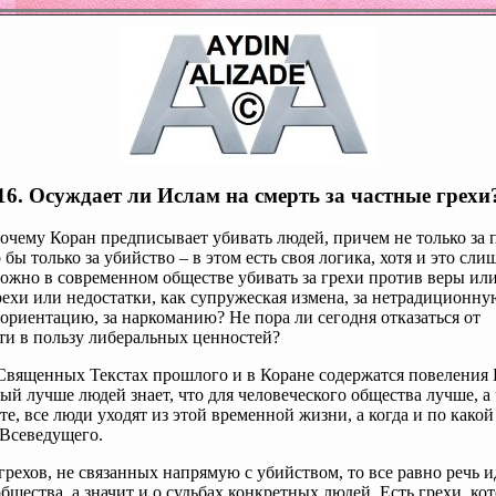
16. Осуждает ли Ислам на смерть за частные грехи
чему Коран предписывает убивать людей, причем не только за
 бы только за убийство – в этом есть своя логика, хотя и это сли
ожно в современном обществе убивать за грехи против веры или
ехи или недостатки, как супружеская измена, за нетрадиционну
ориентацию, за наркоманию? Не пора ли сегодня отказаться от
ти в пользу либеральных ценностей?
вященных Текстах прошлого и в Коране содержатся повеления Б
ый лучше людей знает, что для человеческого общества лучше, а 
те, все люди уходят из этой временной жизни, а когда и по како
 Всеведущего.
 грехов, не связанных напрямую с убийством, то все равно речь и
щества, а значит и о судьбах конкретных людей. Есть грехи, ко