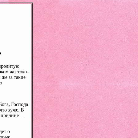
?
 пролитую
шком жестоко.
 же за такие
ю
ога, Господа
что хуже. В
й причине –
дет о
торые