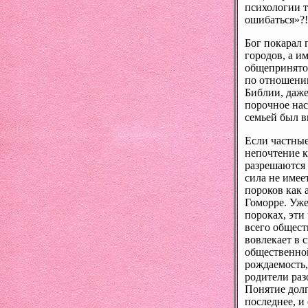
психологии т
ошибаться»?
Бог покарал 
городов, а и
общепринятой
по отношению
Библии, даже
порочное нас
семьей был в
Если частные
непочтение к
разрешаются 
сила не имее
пороков как 
Гоморре. Уже
пороках, эти
всего обществ
вовлекает в 
общественной
рождаемость,
родители раз
Понятие долг
последнее, и