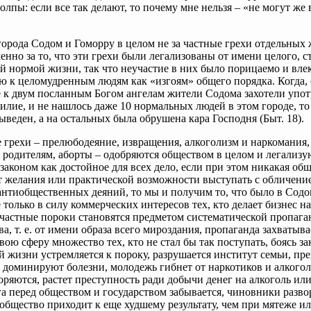
олпы: если все так делают, то почему мне нельзя – «не могут же 
!
города Содом и Гоморру в целом не за частные грехи отдельных
менно за то, что эти грехи были легализованы от имени целого, с
 нормой жизни, так что неучастие в них было порицаемо и вле
 к целомудренным людям как «изгоям» общего порядка. Когда, 
 к двум посланным Богом ангелам жители Содома захотели упот
илие, и не нашлось даже 10 нормальных людей в этом городе, то 
ыведен, а на остальных была обрушена кара Господня (Быт. 18).
 грехи – прелюбодеяние, извращения, алкоголизм и наркомания,
 родителям, аборты – одобряются обществом в целом и легализу
законом как достойное для всех дело, если при этом никакая об
т желания или практической возможности выступать с обличени
антиобщественных деяний, то мы и получим то, что было в Содо
 только в силу коммерческих интересов тех, кто делает бизнес на
 частные пороки становятся предметом систематической пропаг
а, т. е. от имени образа всего мироздания, пропаганда захватыва
свою сферу множество тех, кто не стал бы так поступать, боясь за
 жизни устремляется к пороку, разрушается институт семьи, пр
 доминируют болезни, молодежь гибнет от наркотиков и алкогол
оряются, растет преступность ради добычи денег на алкоголь ил
а перед обществом и государством забывается, чиновники разв
 общество приходит к еще худшему результату, чем при мятеже и