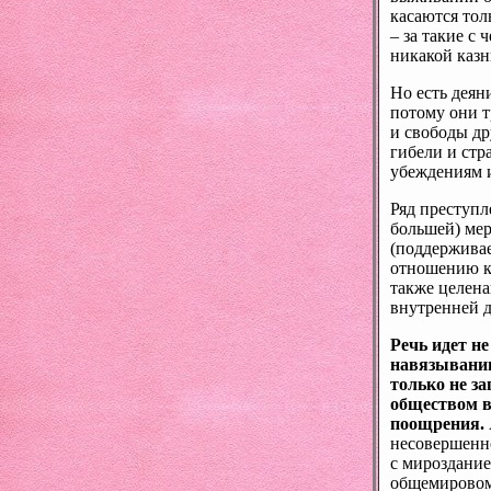
касаются тол
– за такие с
никакой казн
Но есть деян
потому они т
и свободы др
гибели и стр
убеждениям 
Ряд преступл
большей) мер
(поддерживае
отношению к 
также целена
внутренней 
Речь идет не
навязывании
только не з
обществом в
поощрения.
несовершенно
с мироздание
общемировом 