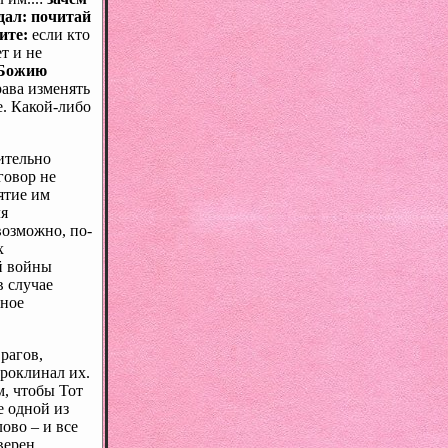
дал: почитай
рите:
если кто
т и не
 Божию
рава изменять
е. Какой-либо
ительно
говор не
ятие им
ля
возможно, по-
х
й войны
в случае
вное
рагов,
проклинал их.
м, чтобы Тот
е одной из
ово – и все
верен