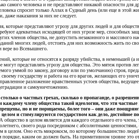
ько самого человека и не представляют никакой опасности для д
 человека спросит только Аллах в Судный день (или еще в этой жи
и, даже наказания за них не следует.
ия, которые представляют угрозу для других людей и для обществ
ребуют адекватных исходящей от них угрозе мер, способных защ
угих членов общества, не допустить незаконного и массового на
аданий многих людей, отстоять для них возможность жить по св
и вере во Всевышнего.
ений, которые не относятся к разряду убийства, в неменьшей (а и
е могут представлять угрозу для общества. Это мятеж против л
мого уммой по закону, договору или по умолчанию) строя, пред
своему государству и работа на его врагов, желающих его унич
правленное разложение нравственных устоев общества, ведущее
деградации и самоуничтожению.
 столько о частных грехах, сколько о пропаганде, о разрешен
 каждому члену общества такой идеологии, что эти частные 
апрещены, но и не порицаемы, более того – они даже поощряю
 целом и стимулируются государством как дело, достойное п
А общество в целом является для каждого отдельного его члена, 
летнего, своего рода посредником с абсолютными ценностями, 
м в целом. Оно есть микрокосм, по которому большинство людей
порядке, каким он должен быть. На примитивном уровне это от