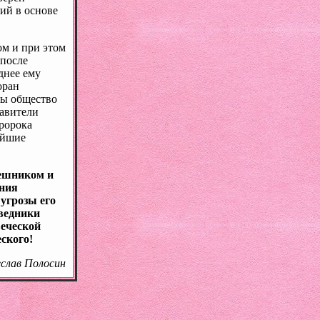
щий в основе
ом и при этом
 после
днее ему
оран
бы общество
равители
Пророка
лейшие
решником и
ения
 угрозы его
ведники
веческой
ского!
еслав Полосин