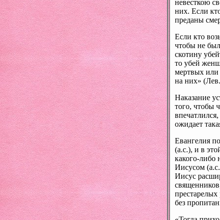
невесткою св
них. Если кт
преданы смер
Если кто возь
чтобы не был
скотину убей
то убей женщ
мертвых или 
на них» (Лев.
Наказание ус
того, чтобы 
впечатлился,
ожидает така
Евангелия по
(а.с.), и в 
какого-либо 
Иисусом (а.с.
Иисус расшир
священников,
престарелых 
без пропита
«Тогда прихо