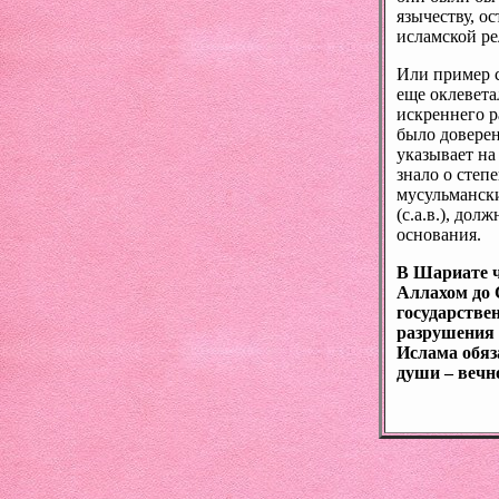
язычеству, о
исламской ре
Или пример с
еще оклеветал
искреннего р
было доверен
указывает на
знало о степ
мусульмански
(с.а.в.), до
основания.
В Шариате ч
Аллахом до 
государствен
разрушения 
Ислама обяз
души – вечн