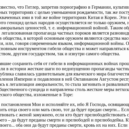
звестно, что Гитлер, запретив порнографию в Германии, культив
ых территориях с целью уменьшения рождаемости, так же пост
хваченных ими в той же войне территориях Китая и Кореи. Эти
что геноцид целых народов осуществляется не только оружием, 
аморальных ценностей, т. е. информационной войной. Таким об
 легализованная пропаганда частных пороков является разнови
 общества, в которой основным оружием являются средства мас
и, или, говоря современным языком, информационной войны. О
сновным инструментом гибели общества и может направляться к
твом, другим государством, так и изнутри самого общества.
авшие сохранить себя от гибели в информационных войнах прош
ли в истории жесткие шаги по недопущению пропаганды частны
ублика славилась удивительным для языческого мира благочестие
овления Империи и подавления в ней Октавианом Августом рес
ась к легализации аморальности, то стала загнивать и разваливат
бщественного суицида и направлены столь жесткие меры ветхоз
еского общества, изложенные в Торе:
постановления Мои и исполняйте их, ибо Я Господь, освящающ
ить отца своего или мать свою, тот да будет предан смерти... Есл
вовать с женой замужнею, если кто будет прелюбодействовать 
его – да будут преданы смерти и прелюбодей и прелюбодейка. К
воего... оба они да будут преданы смерти, кровь их на них. Если 