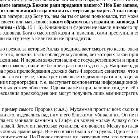
паете заповедь Божию ради предания вашего? Ибо Бог запове
; и: злословящий отца или мать смертью да умрет. А вы гово
или матери: дар Богу то, чем бы ты от меня пользовался, тот може
 своего или мать свою;
таким образом вы устранили заповедь
вашим
» (Мф. 15:1–6). Книжники и фарисеи не имели никакого п
заповедь Бога о смертной казни и, изменив, сами преступили е
ди на эту тему в Евангелии не приводится.
ло грехов, за которые Аллах предписывает смертную казнь, знач
е того, должны быть соблюдены условия, без которых такой при
аконным. И первым является наличие государственности и прин
щего закона, наличие беспристрастного суда и т. д. Например, д
ва греха прелюбодеяния должно быть 4 взрослых свидетеля, что 
шь в том случае, когда грех совершается демонстративно, в целя
ения порнографии, т. е. выступает компонентом информационно
нных устоев общества. Однако даже и при наличии свидетелей 
раскаяния прелюбодеев они могут получить лишь администрати
пример самого Пророка (с.а.в.). Мухаммад простил всех своих в
ли его, издевались над ним и его близкими, убивали их. Он не 
гда его забивали камнями в Таифе, он возвел мольбу Аллаху о то
 людей. Затем он настолько усилился, что вошел в Мекку во глав
собных армий мира. Все его враги были в его руках. Одно его сл
уничтожены. Но Пророк простил их, разрешив тем, кто остался 