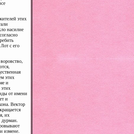
все
 жителей этих
тали
кло насилие
согласно
ребить
Лот с его
 воровство,
ются,
щественная
ем этих
ме и
 этих
анды от имени
ет и
кона. Вектор
екращается
я, их
и дурман.
оровывают
ли измене.