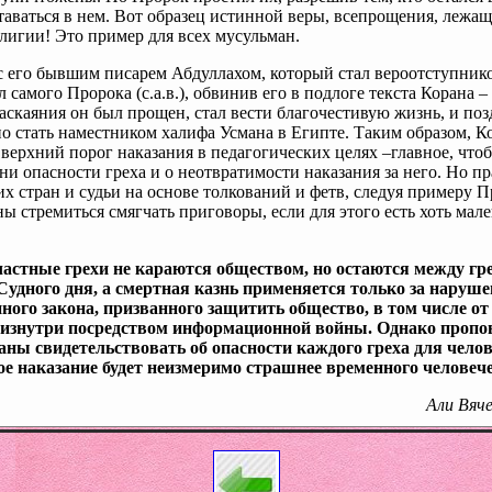
ставаться в нем. Вот образец истинной веры, всепрощения, лежа
лигии! Это пример для всех мусульман.
 его бывшим писарем Абдуллахом, который стал вероотступник
 самого Пророка (с.а.в.), обвинив его в подлоге текста Корана –
аскаяния он был прощен, стал вести благочестивую жизнь, и поз
о стать наместником халифа Усмана в Египте. Таким образом, К
 верхний порог наказания в педагогических целях –главное, что
ени опасности греха и о неотвратимости наказания за него. Но п
х стран и судьи на основе толкований и фетв, следуя примеру 
лжны стремиться смягчать приговоры, если для этого есть хоть ма
астные грехи не караются обществом, но остаются между г
Судного дня, а смертная казнь применяется только за наруш
ного закона, призванного защитить общество, в том числе от
изнутри посредством информационной войны. Однако пропо
аны свидетельствовать об опасности каждого греха для чело
ое наказание будет неизмеримо страшнее временного человече
Али Вяч