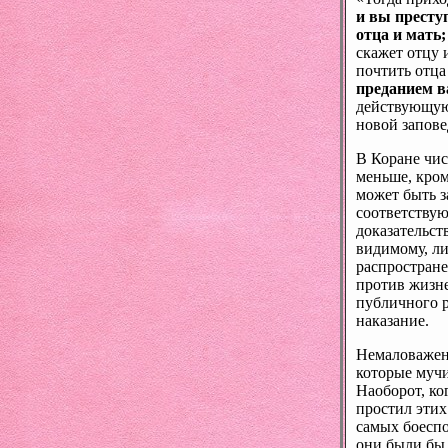
и вы престу
отца и мать
скажет отцу 
почтить отца
преданием 
действующую 
новой запове
В Коране чис
меньше, кром
может быть з
соответствую
доказательст
видимому, ли
распростран
против жизне
публичного 
наказание.
Немаловажен 
которые мучи
Наоборот, ко
простил этих
самых боеспо
они были бы 