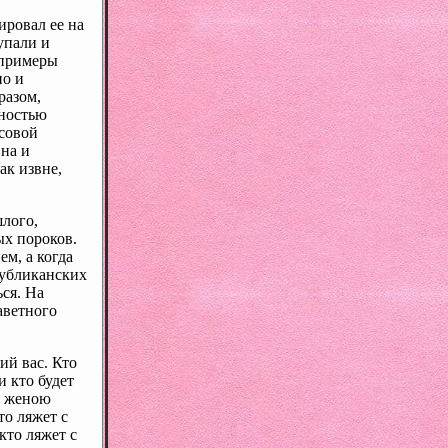
ировал ее на
упали и
 примеры
но и
разом,
дностью
совой
на и
ак извне,
лого,
х пороков.
м, а когда
публиканских
ься. На
аветного
ий вас. Кто
и кто будет
с женою
то ляжет с
кто ляжет с