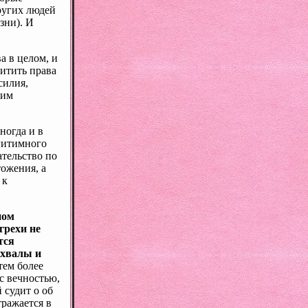
ругих людей
зни). И
а в целом, и
итить права
силия,
оим
ногда и в
егитимного
ательство по
тожения, а
 к
ном
грехи не
тся
охвалы и
тем более
с вечностью,
 судит о об
ражается в