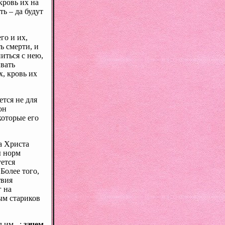
кровь их на
ь – да будут
го и их,
ь смерти, и
иться с нею,
вать
х, кровь их
ется не для
он
которые его
а Христа
ы норм
уется
 Более того,
твия
г на
мым стариков
 им...:
зачем