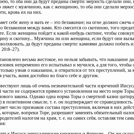
оею, то оба они да будут преданы смерти: мерзость сделали они, 
о ляжет с мужчиною, как с женщиною, то оба они сделали мерзост
ти, кровь их на них.
мет себе жену и мать ее – это беззаконие; на огне должно сжечь е
о беззакония между вами. Кто смесится со скотиною, того предат
те. Если женщина пойдет к какой-нибудь скотине, чтобы совокуп
ину и скотину... Мужчина ли или женщина, если будут они вызы
волхвовать, да будут преданы смерти: камнями должно побить и
 20:8–27).
тановлено весьма жестокое, но нельзя забывать, что наказание да
человек непременно его испытывал и мучился, а для того, чтобы 
 только узнав о наказании, и отвратился от тех преступлений, за 
я участь, живя достойно во благо себе и другим.
вествуют лишь об очень незначительной части изречений Иисус
этой части не содержится прямого установления на место норм Тор
нового закона. Однако одна норма Торы о смертной казни цитир
) в позитивном смысле, т. е. он подтверждает ее справедливость.
яет число признаков состава преступления, включая в них дейс
 которые, вопреки Торе, разрешают заменять обязательный нало
родителей налогом на храм, т. е. на самих себя, оставляя тем са
ния:
дят к Иисусу иерусалимские книжники и фарисеи... Он же сказал