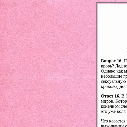
Вопрос 16.
По
кровь? Ладно
Однако как м
небольшие гр
сексуальную 
кровожаднос
Ответ 16.
В С
миров, Котор
конечном сче
это уже воля
Что касается
выживании об