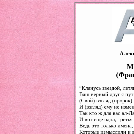
Алек
М
(Фра
“Клянусь звездой, лет
Ваш верный друг с пути
(Свой) взгляд (пророк)
И (взгляд) ему не измен
Так кто ж для вас ал-Ла
И вот еще одна, третья
Ведь это только имена,
Которые измыслили и в