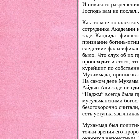
И никакого разрешения
Господь вам не послал..
Как-то мне попался к
сотрудника Академии 
заде. Кандидат филосо
признание богинь-птиц
следствие фальсификац
было. Что слух об их 
происходит из того, ч
курейшит по собствен
Мухаммада, приписав е
На самом деле Мухамма
Айдын Али-заде не оди
“Наджм” всегда была 
мусульманскими богос
безоговорочно считали,
есть уступка язычникам
Мухаммад был политико
точки зрения его проро
окажется непонятным.