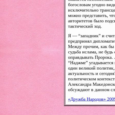
богословам угодно вид
исключительно трансце
можно представить, чт
авторитетов было подс
тактический ход.
Я — “западник” и счит
предпринял дипломатич
Между прочим, как бы 
судьба ислама, не будь
оправдывать Пророка. 
“Наджме” угадывается 
один великий политик,
актуальность и сегодн
политическом контекст
Александра Македонск
обсуждают в данном сл
«Дружба Народов» 200